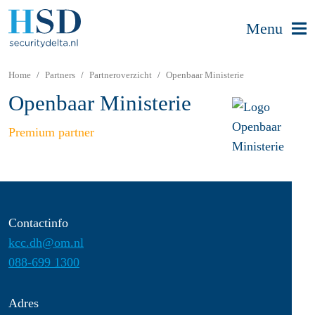
Menu
Home
Partners
Partneroverzicht
Openbaar Ministerie
Openbaar Ministerie
Premium partner
Contactinfo
kcc.dh@om.nl
088-699 1300
Adres