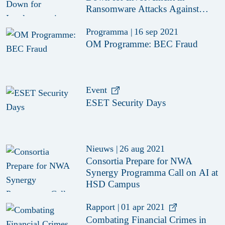
Ransomware Attacks Against
Critical Infrastructure
Programma
|
16 sep 2021
OM Programme: BEC Fraud
Event
ESET Security Days
Nieuws
|
26 aug 2021
Consortia Prepare for NWA
Synergy Programma Call on AI at
HSD Campus
Rapport
|
01 apr 2021
Combating Financial Crimes in