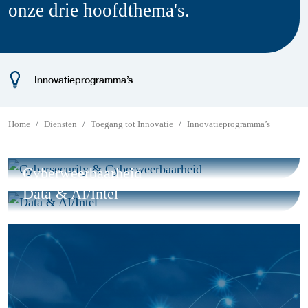
onze drie hoofdthema's.
Innovatieprogramma’s
Home
Diensten
Toegang tot Innovatie
Innovatieprogramma’s
Cybersecurity &
Cyberweerbaarheid
Data & AI/Intel