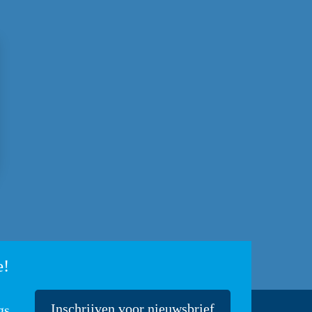
e!
Inschrijven voor nieuwsbrief
gs