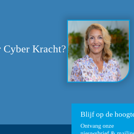
 Cyber Kracht?
Blijf op de hoogt
Ontvang onze
nieuwsbrief & mailin