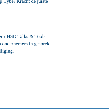
op Cyber Kracht de juiste
bben? HSD Talks & Tools
an ondernemers in gesprek
iliging.