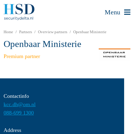
Menu
Home
Partners
Overview partners
Openbaar Ministerie
Openbaar Ministerie
Premium partner
Contactinfo
kcc.dh@om.nl
088-699 1300
Address