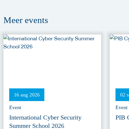
Meer
events
16 aug 2026
02 
Event
Event
International Cyber Security
PIB 
Summer School 2026