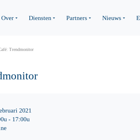
Over
Diensten
Partners
Nieuws
E
afé: Trendmonitor
dmonitor
ebruari 2021
00u
-
17:00u
ine