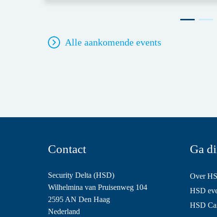
Alle aankomende events
Contact
Ga di
Security Delta (HSD)
Over H
Wilhelmina van Pruisenweg 104
HSD even
2595 AN Den Haag
HSD Ca
Nederland