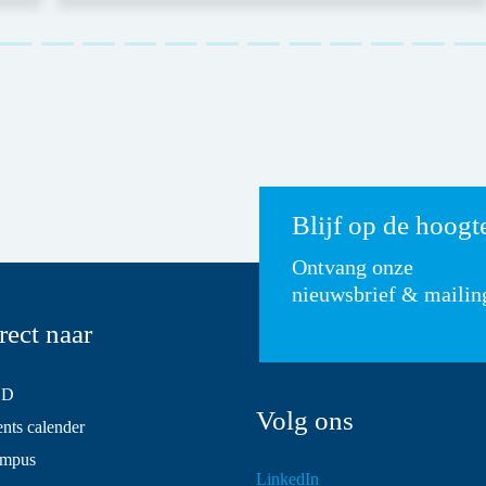
Blijf op de hoogt
Ontvang onze
nieuwsbrief & mailin
rect naar
SD
Volg ons
ts calender
mpus
LinkedIn