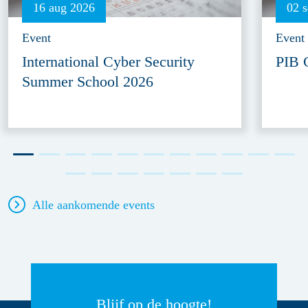
16 aug 2026
02 
Event
Event
International Cyber Security
PIB 
Summer School 2026
Alle aankomende events
Blijf op de hoogte!