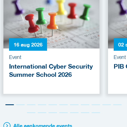
16 aug 2026
02 
Event
Event
International Cyber Security
PIB 
Summer School 2026
Alle aankomende events