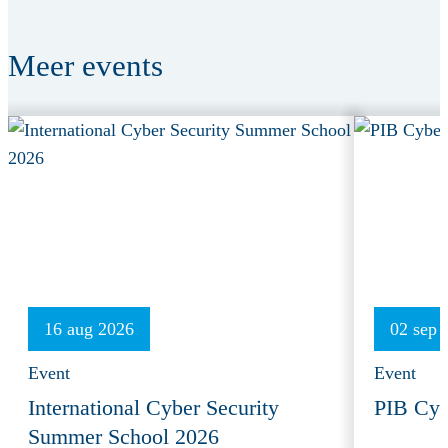
Meer
events
16 aug 2026
02 sep 
Event
Event
International Cyber Security
PIB Cyb
Summer School 2026