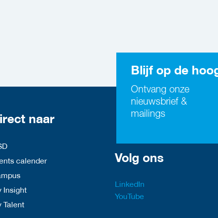
Blijf op de hoo
Ontvang onze
nieuwsbrief &
mailings
irect naar
SD
Volg ons
nts calender
ampus
LinkedIn
 Insight
YouTube
y Talent