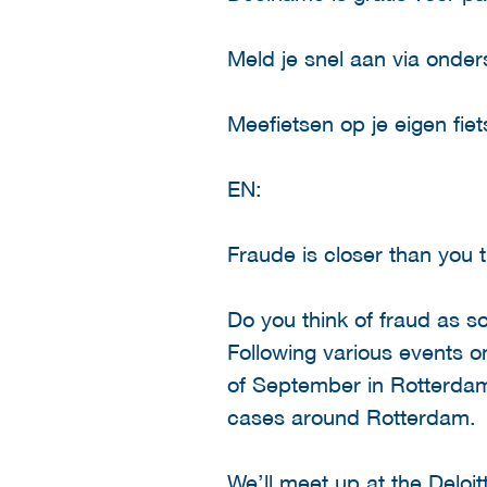
Meld je snel aan via onders
Meefietsen op je eigen fie
EN:
Fraude is closer than you t
Do you think of fraud as s
Following various events on
of September in Rotterdam.
cases around Rotterdam.
We’ll meet up at the Deloitt