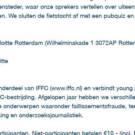
nsteder, waar onze sprekers vertellen over uitee
n. We sluiten de fietstocht af met een pubquiz e
eloitte Rotterdam (Wilhelminakade 1 3072AP Rotte
itte
derdeel van IFFC (www.iffc.nl) en verbindt young p
EC-bestrijding. Afgelopen jaar hebben we verschil
 onderwerpen waaronder faillissementsfraude, ter
ing en onderzoeksjournalistiek.
ticipanten. Niet-participanten betalen €10,- (incl.