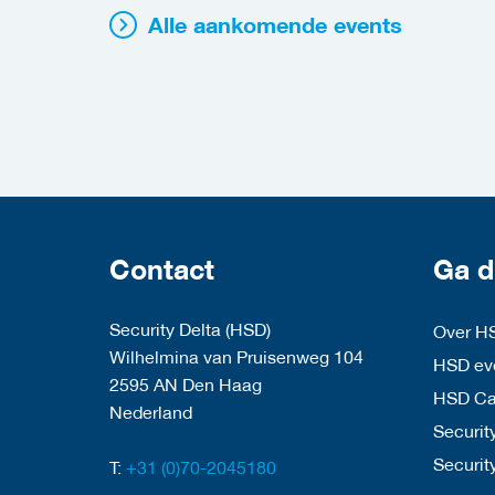
Alle aankomende events
Contact
Ga d
Security Delta (HSD)
Over H
Wilhelmina van Pruisenweg 104
HSD eve
2595 AN Den Haag
HSD C
Nederland
Security
Securit
T:
+31 (0)70-2045180