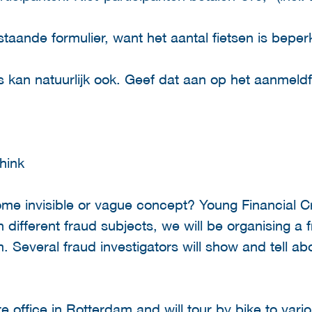
taande formulier, want het aantal fietsen is beperk
ts kan natuurlijk ook. Geef dat aan op het aanmeldf
hink
ome invisible or vague concept? Young Financial C
 different fraud subjects, we will be organising a 
 Several fraud investigators will show and tell abo
e office in Rotterdam and will tour by bike to vario