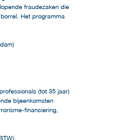
nlopende fraudezaken die
n borrel. Het programma
rdam)
rofessionals (tot 35 jaar)
lende bijeenkomsten
rorisme-financiering,
 BTW).