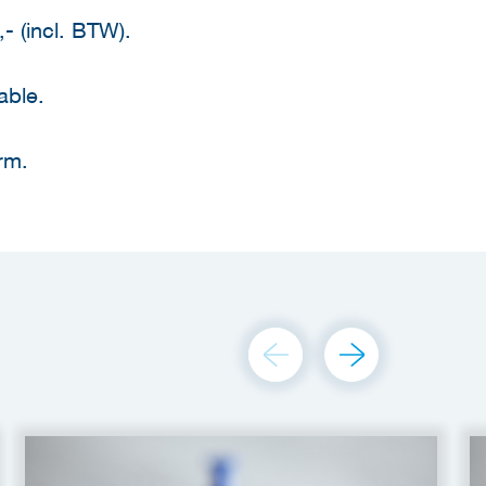
- (incl. BTW).
able.
rm.