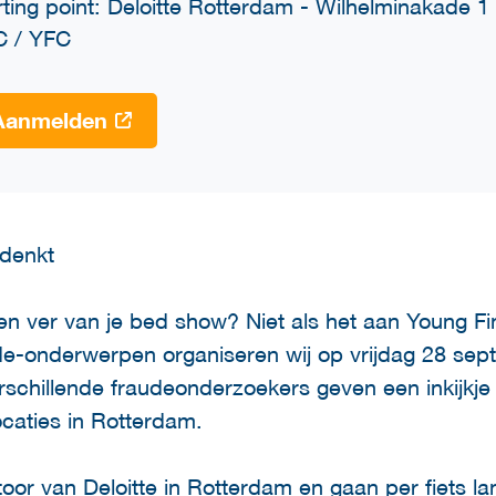
rting point: Deloitte Rotterdam - Wilhelminakade
C / YFC
Aanmelden
 denkt
en ver van je bed show? Niet als het aan Young Fin
ude-onderwerpen organiseren wij op vrijdag 28 sep
erschillende fraudeonderzoekers geven een inkijk
ocaties in Rotterdam.
oor van Deloitte in Rotterdam en gaan per fiets la