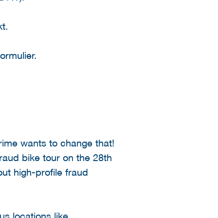
t.
ormulier.
rime wants to change that!
fraud bike tour on the 28th
ut high-profile fraud
us locations like