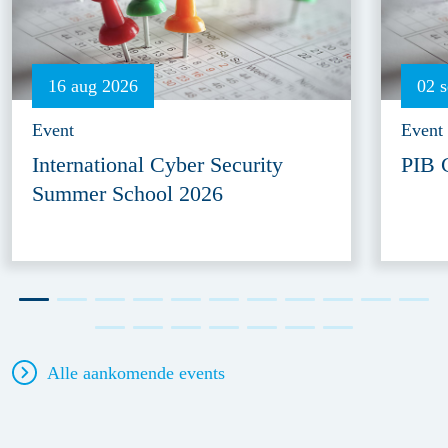
16 aug 2026
02 
Event
Event
International Cyber Security
PIB 
Summer School 2026
Alle aankomende events