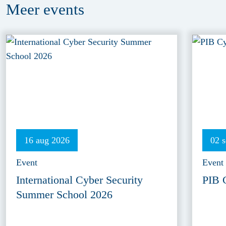
Meer
events
16 aug 2026
02 
Event
Event
International Cyber Security
PIB 
Summer School 2026