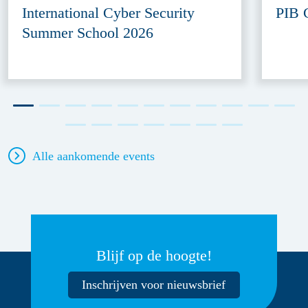
International Cyber Security
PIB 
Summer School 2026
Alle aankomende events
Blijf op de hoogte!
Inschrijven voor nieuwsbrief