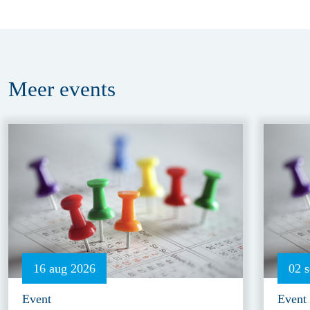
Meer
events
16 aug 2026
02 
Event
Event