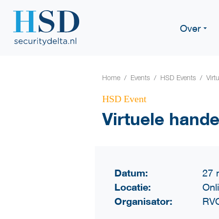
Over
Home
Events
HSD Events
Virt
HSD Event
Virtuele hande
Datum:
27 
Locatie:
Onl
Organisator:
RV