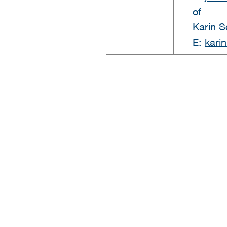
of
Karin S
E:
kari