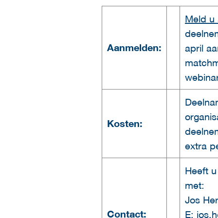
Meld u
deelnem
Aanmelden:
april a
matchma
webinar
Deelnam
organis
Kosten:
deelnem
extra p
Heeft u
met:
Jos He
Contact:
E:
jos.