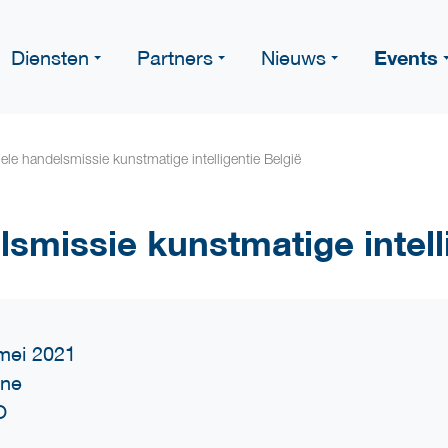
Events
Diensten
Partners
Nieuws
uele handelsmissie kunstmatige intelligentie België
lsmissie kunstmatige intell
mei 2021
ine
O