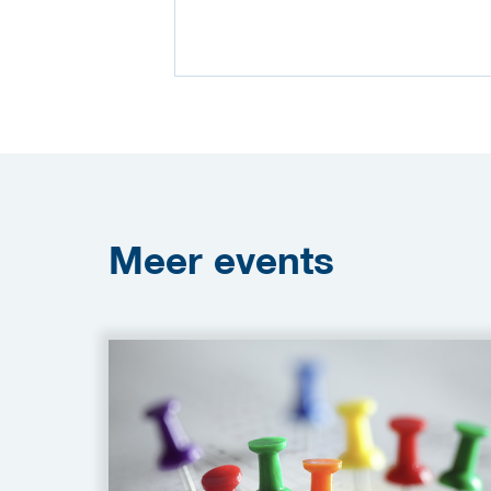
Meer
events