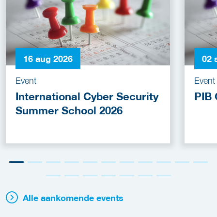
16 aug 2026
02 
Event
Event
International Cyber Security
PIB 
Summer School 2026
Alle aankomende events