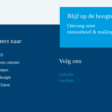
Blijf op de hoogt
Ontvang onze
nieuwsbrief & mailin
rect naar
SD
Volg ons
ts calender
mpus
LinkedIn
Insight
YouTube
 Talent