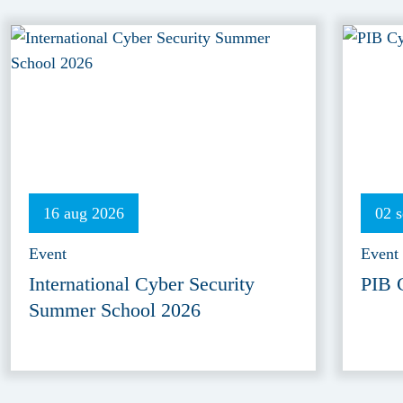
16 aug 2026
02 
Event
Event
International Cyber Security
PIB 
Summer School 2026