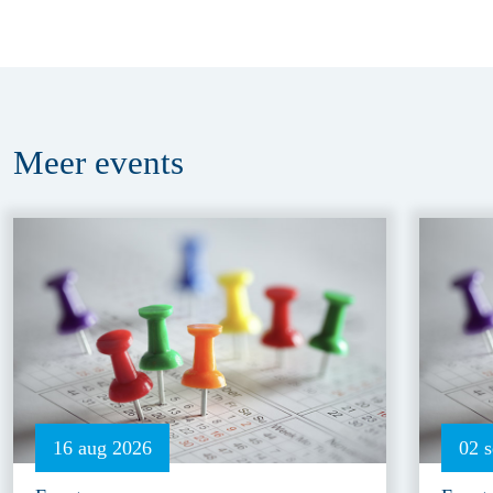
Meer
events
16 aug 2026
02 