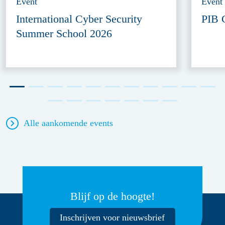
Event
Event
International Cyber Security
PIB 
Summer School 2026
Alle aankomende events
Blijf op de hoogte!
Inschrijven voor nieuwsbrief