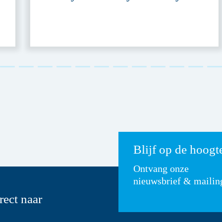
Blijf op de hoogt
Ontvang onze
nieuwsbrief & mailin
rect naar