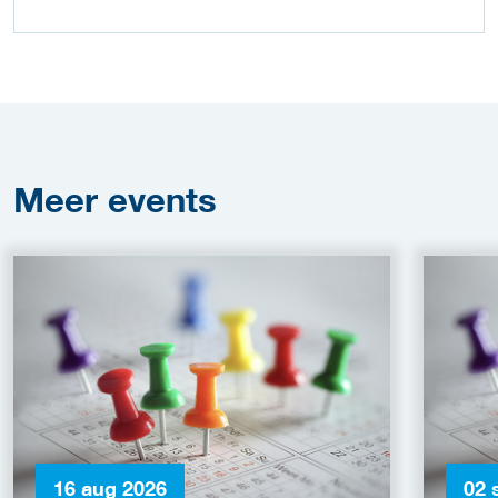
Meer
events
16 aug 2026
02 