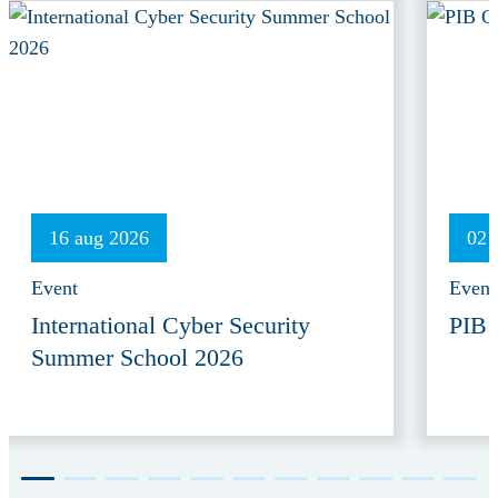
16 aug 2026
02 
Event
Event
International Cyber Security
PIB 
Summer School 2026