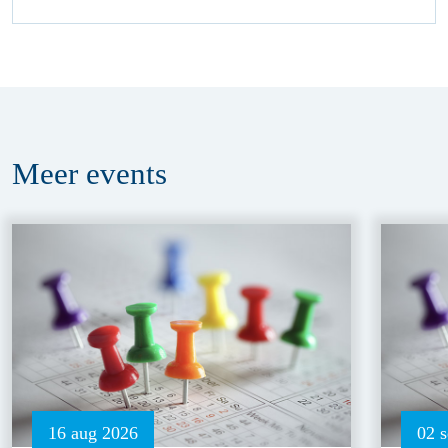
Meer
events
16 aug 2026
02 