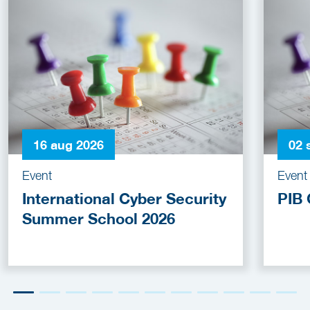
16 aug 2026
02 
Event
Event
International Cyber Security
PIB 
Summer School 2026