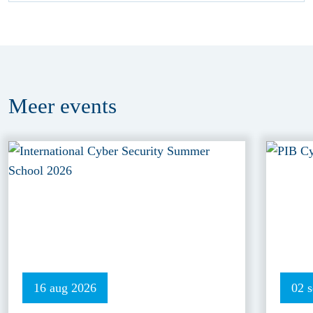
Meer
events
16 aug 2026
02 