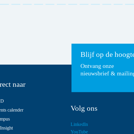
Blijf op de hoogt
Ontvang onze
nieuwsbrief & mailin
rect naar
SD
Volg ons
ts calender
mpus
LinkedIn
Insight
YouTube