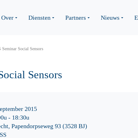
Over
Diensten
Partners
Nieuws
E
 Seminar Social Sensors
ocial Sensors
september 2015
00u
-
18:30u
echt, Papendorpseweg 93 (3528 BJ)
SS