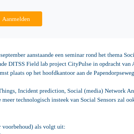
Aanmelden
september aanstaande een seminar rond het thema Soci
ende DITSS Field lab project CityPulse in opdracht van 
omst plaats op het hoofdkantoor aan de Papendorpseweg
Things, Incident prediction, Social (media) Network An
e meer technologisch insteek van Social Sensors zal ook
 voorbehoud) als volgt uit: