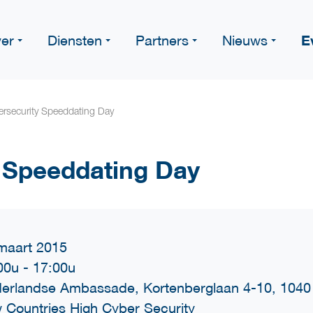
E
er
Diensten
Partners
Nieuws
ersecurity Speeddating Day
 Speeddating Day
maart 2015
00u
-
17:00u
erlandse Ambassade, Kortenberglaan 4-10, 1040 
 Countries High Cyber Security