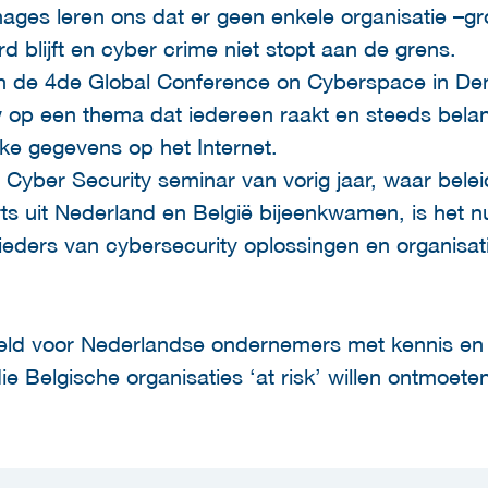
ges leren ons dat er geen enkele organisatie –groo
d blijft en cyber crime niet stopt aan de grens.
n de 4de Global Conference on Cyberspace in D
w op een thema dat iedereen raakt en steeds belan
jke gegevens op het Internet.
 Cyber Security seminar van vorig jaar, waar bele
ts uit Nederland en België bijeenkwamen, is het nu
ders van cybersecurity oplossingen en organisatie
eld voor Nederlandse ondernemers met kennis en 
e Belgische organisaties ‘at risk’ willen ontmoete