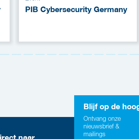
y
PIB Cybersecurity Germany
Blijf op de hoo
Ontvang onze
nieuwsbrief &
mailings
irect naar