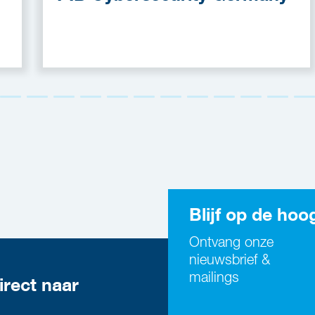
Blijf op de hoo
Ontvang onze
nieuwsbrief &
mailings
irect naar