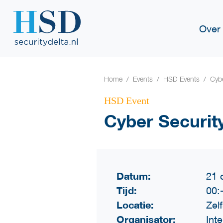
Over
Home
Events
HSD Events
Cybe
HSD Event
Cyber Securit
Datum:
21 
Tijd:
00:
Locatie:
Zel
Organisator:
Int