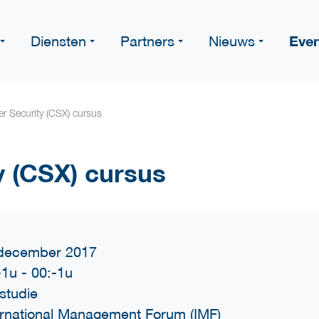
Eve
Diensten
Partners
Nieuws
r Security (CSX) cursus
y (CSX) cursus
december 2017
-1u
-
00:-1u
fstudie
ernational Management Forum (IMF)