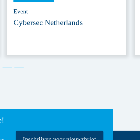
Event
Cybersec Netherlands
e!
Inschrijven voor nieuwsbrief
gs