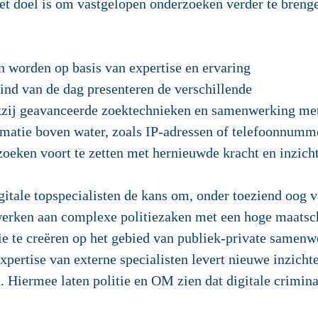
Het doel is om vastgelopen onderzoeken verder te brenge
 worden op basis van expertise en ervaring
eind van de dag presenteren de verschillende
zij geavanceerde zoektechnieken en samenwerking met 
atie boven water, zoals IP-adressen of telefoonnummer
zoeken voort te zetten met hernieuwde kracht en inzich
itale topspecialisten de kans om, onder toeziend oog v
werken aan complexe politiezaken met een hoge maatsc
ie te creëren op het gebied van publiek-private samenw
ertise van externe specialisten levert nieuwe inzichte
 Hiermee laten politie en OM zien dat digitale criminali