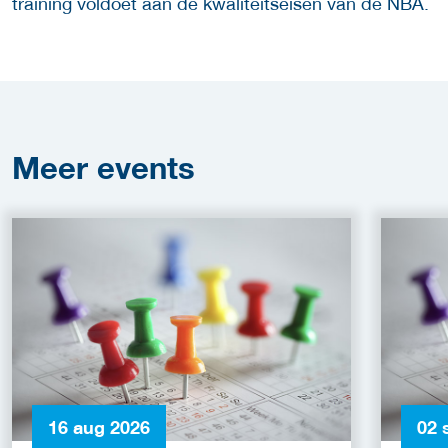
training voldoet aan de kwaliteitseisen van de NBA.
Meer
events
16 aug 2026
02 