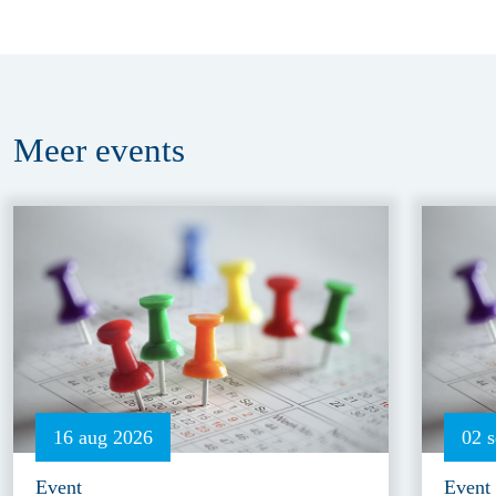
Meer
events
16 aug 2026
02 
Event
Event