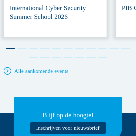
International Cyber Security
PIB 
Summer School 2026
Alle aankomende events
Blijf op de hoogte!
Inschrijven voor nieuwsbrief