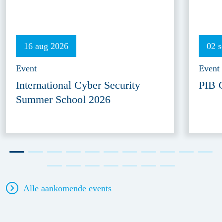
16 aug 2026
02 
Event
Event
International Cyber Security
PIB 
Summer School 2026
Alle aankomende events