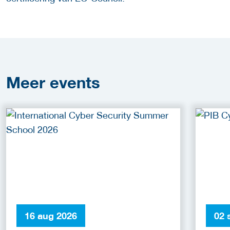
Meer
events
16 aug 2026
02 