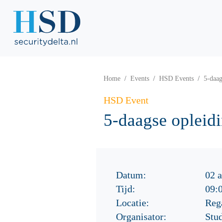
Home
Events
HSD Events
5-daag
HSD Event
5-daagse opleid
Datum:
02 a
Tijd:
09:
Locatie:
Reg
Organisator:
Stu