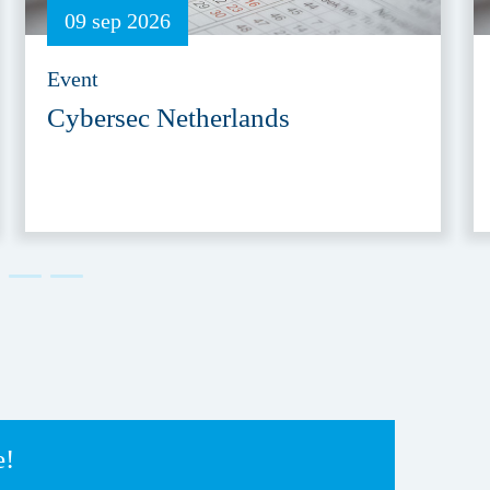
09 sep 2026
Event
Cybersec Netherlands
e!