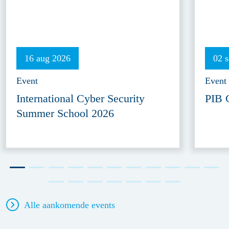
16 aug 2026
02 
Event
Event
International Cyber Security
PIB 
Summer School 2026
Alle aankomende events