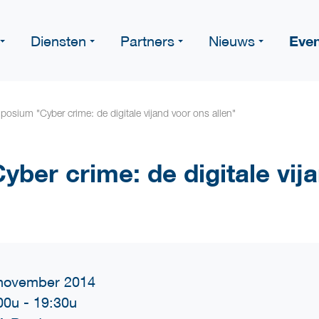
Eve
Diensten
Partners
Nieuws
osium "Cyber crime: de digitale vijand voor ons allen"
ber crime: de digitale vij
november 2014
00u
-
19:30u