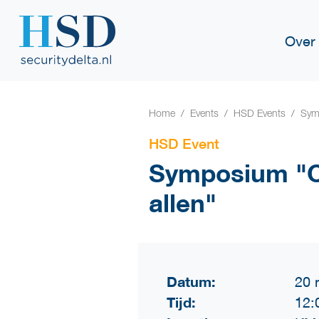
Over
Home
Events
HSD Events
Symp
HSD Event
Symposium "Cy
allen"
Datum:
20 
Tijd:
12: