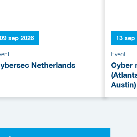
09 sep 2026
13 sep
vent
Event
ybersec Netherlands
Cyber 
(Atlant
Austin)