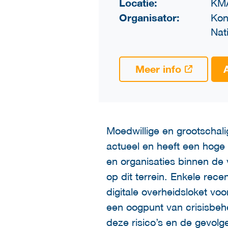
Locatie:
KM
Organisator:
Kon
Nat
Meer info
Moedwillige en grootschalig
actueel en heeft een hoge 
en organisaties binnen de 
op dit terrein. Enkele rec
digitale overheidsloket vo
een oogpunt van crisisbe
deze risico’s en de gevolg