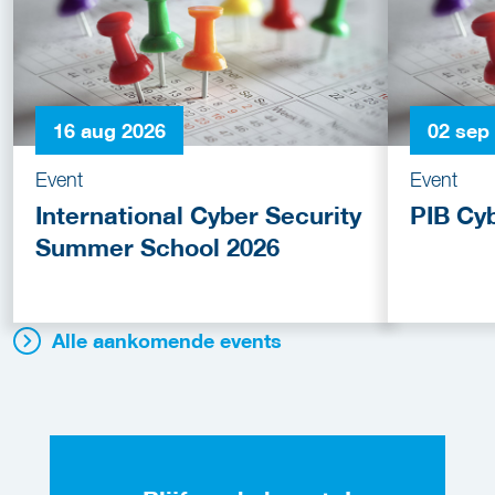
16 aug 2026
02 sep
Event
Event
International Cyber Security
PIB Cy
Summer School 2026
Alle aankomende events