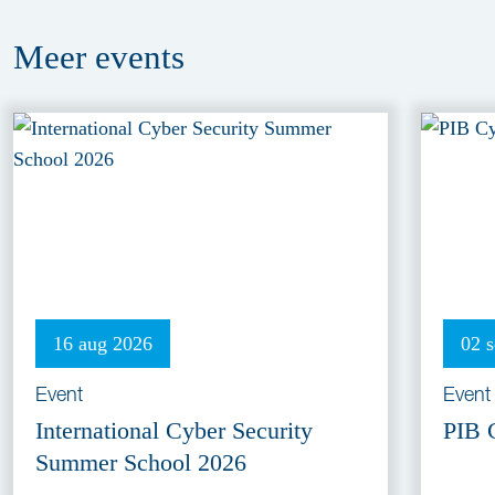
Meer
events
16 aug 2026
02 
Event
Event
International Cyber Security
PIB 
Summer School 2026