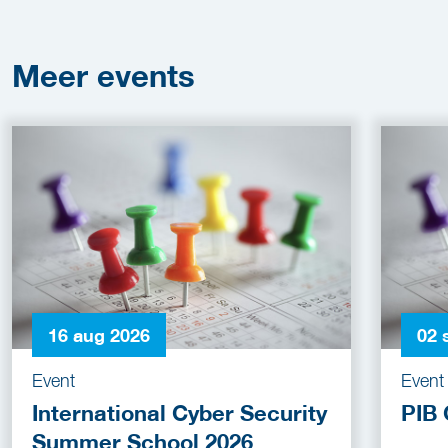
Meer
events
16 aug 2026
02 
Event
Event
International Cyber Security
PIB 
Summer School 2026