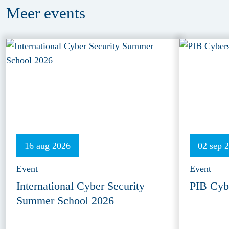
Meer
events
16 aug 2026
02 sep 
Event
Event
International Cyber Security
PIB Cyb
Summer School 2026