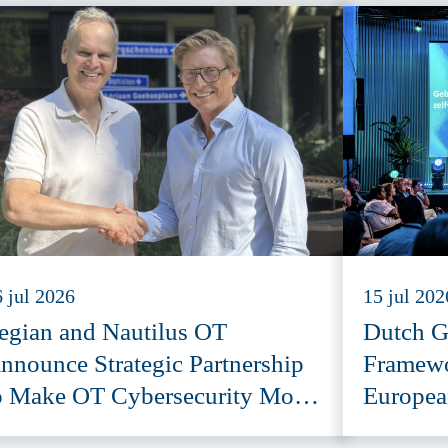
 jul 2026
15 jul 202
egian and Nautilus OT
Dutch G
nnounce Strategic Partnership
Framewo
o Make OT Cybersecurity More
Europea
ccessible
Provide