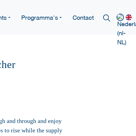
nts
Programma's
Contact
cher
ugh and through and enjoy
s to rise while the supply