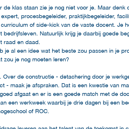
 de klas staan zie je nog niet voor je. Maar denk
 expert, procesbegeleider, praktijkbegeleider, faci
curriculum of side-kick van de vaste docent. Je h
 bedrijfsleven. Natuurlijk krijg je daarbij goede b
et raad en daad.
 je al een idee wat het beste zou passen in je pr
at zou je nog moeten leren?
jk. Over de constructie - detachering door je werkge
ract - maak je afspraken. Dat is een kwestie van ma
goed afgaat en er is een goede match met de doc
 aan een werkweek waarbij je drie dagen bij een be
n hogeschool of ROC.
bijdrage leveren aan het talent van de toekomst in 