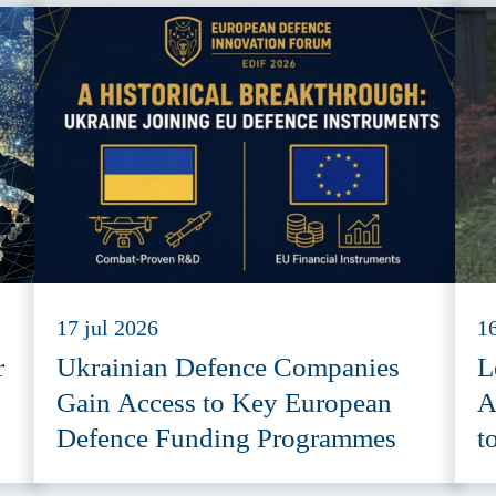
17 jul 2026
16
r
Ukrainian Defence Companies
L
Gain Access to Key European
A
Defence Funding Programmes
t
A