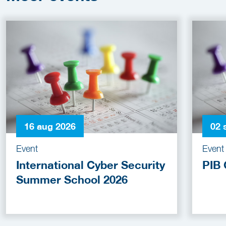
16 aug 2026
02 
Event
Event
International Cyber Security
PIB 
Summer School 2026