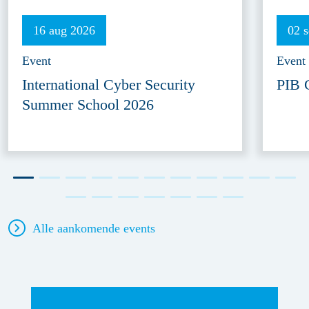
16 aug 2026
02 
Event
Event
International Cyber Security
PIB 
Summer School 2026
Alle aankomende events