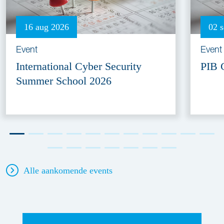
16 aug 2026
02 
Event
Event
International Cyber Security
PIB 
Summer School 2026
Alle aankomende events