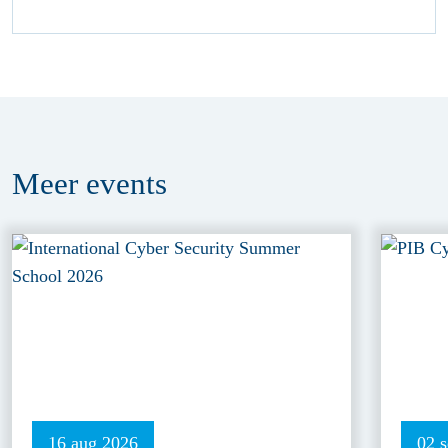
Meer
events
16 aug 2026
02 