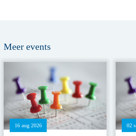
Meer
events
16 aug 2026
02 