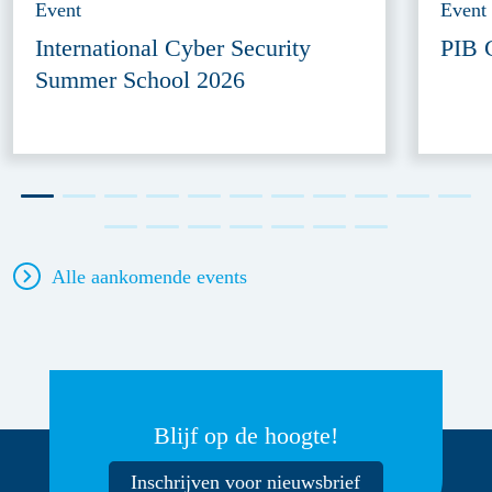
Event
Event
International Cyber Security
PIB 
Summer School 2026
Alle aankomende events
Blijf op de hoogte!
Inschrijven voor nieuwsbrief