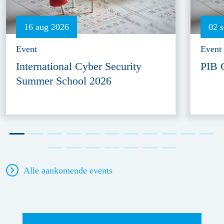
16 aug 2026
02 
Event
Event
International Cyber Security
PIB 
Summer School 2026
Alle aankomende events