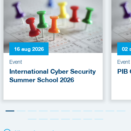
16 aug 2026
02 
Event
Event
International Cyber Security
PIB 
Summer School 2026