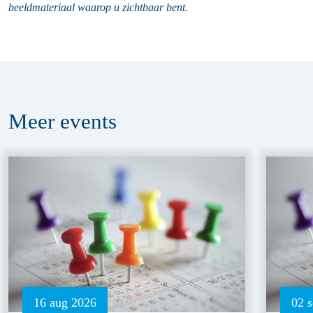
beeldmateriaal waarop u zichtbaar bent.
Meer
events
16 aug 2026
02 