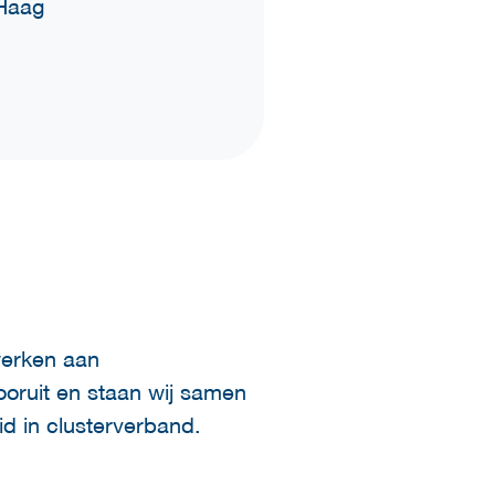
Haag
werken aan
vooruit en staan wij samen
d in clusterverband.