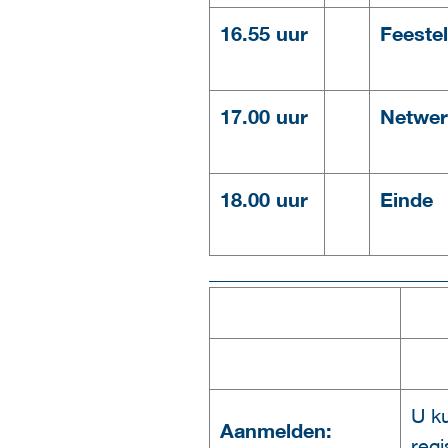
16.55 uur
Feestel
17.00 uur
Netwer
18.00 uur
Einde
_______________________
U k
Aanmelden:
regi