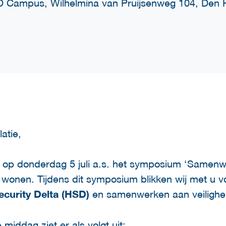
 Campus, Wilhelmina van Pruijsenweg 104, Den 
atie,
om op donderdag 5 juli a.s. het symposium ‘Samen
te wonen. Tijdens dit symposium blikken wij met u 
ecurity Delta (HSD)
en samenwerken aan veilighei
middag ziet er als volgt uit: