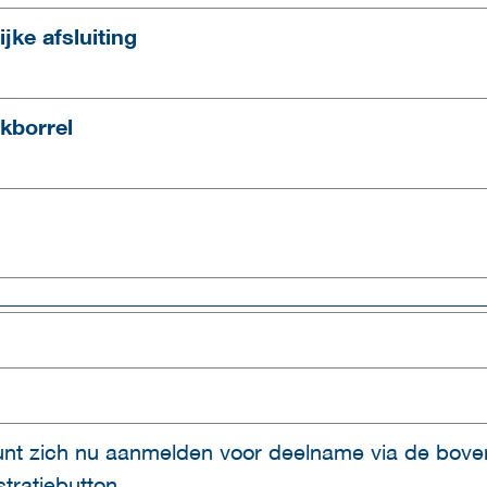
ijke afsluiting
kborrel
_____________________________________________
unt zich nu aanmelden voor deelname via de bov
stratiebutton.