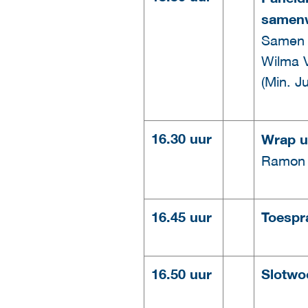
samenw
Samen m
Wilma V
(Min. Ju
16.30 uur
Wrap up
Ramon V
16.45 uur
Toespr
16.50 uur
Slotwo