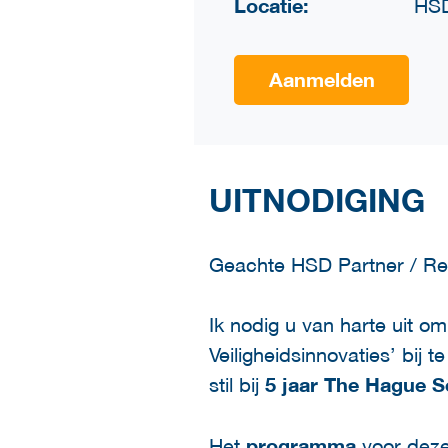
Locatie:
HSD
Aanmelden
UITNODIGING
Geachte HSD Partner / Rel
Ik nodig u van harte uit 
Veiligheidsinnovaties’ bij 
stil bij
5 jaar The Hague S
Het
programma
voor deze 