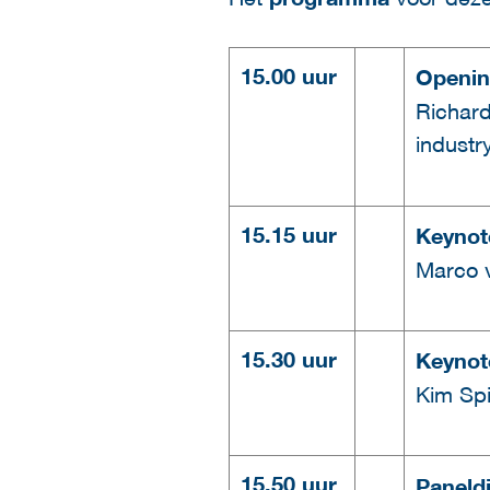
15.00 uur
Openin
Richard
industr
15.15 uur
Keynot
Marco v
15.30 uur
Keynot
Kim Spi
15.50 uur
Paneldi