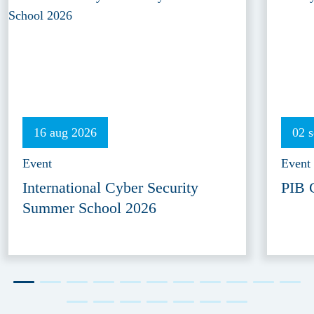
16 aug 2026
02 
Event
Event
International Cyber Security
PIB 
Summer School 2026